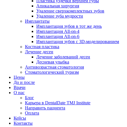
Пластика уздечки верхней губы
Апикальная хирургия
Удаление сверхкомплектных зубов
Удаление зуба мудрости
Имплантаты
Имплантация зубов в тот же день
Имплантация All-on-4
Имплантация All-on-6
Имплантация зубов с 3D-моделированием
Костная пластика
Лечение десен
Лечение заболеваний десен
Десневая улыбка
Антивозрастная стоматология
Стоматологический туризм
Цены
До и после
Врачи
О нас
Блог
Карьера в DentalDate TMJ Institute
Направить пациента
Оплата
Кейсы
Контакты