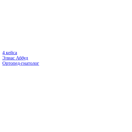
4 кейса
Элиас Аббуд
Ортопед-гнатолог