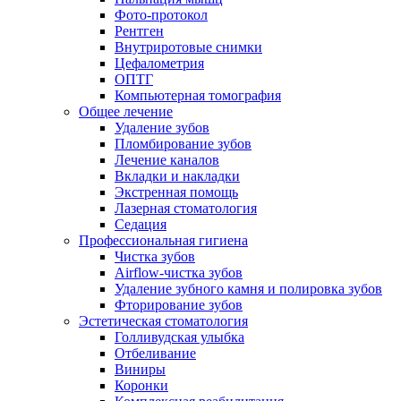
Фото-протокол
Рентген
Внутриротовые снимки
Цефалометрия
ОПТГ
Компьютерная томография
Общее лечение
Удаление зубов
Пломбирование зубов
Лечение каналов
Вкладки и накладки
Экстренная помощь
Лазерная стоматология
Седация
Профессиональная гигиена
Чистка зубов
Airflow-чистка зубов
Удаление зубного камня и полировка зубов
Фторирование зубов
Эстетическая стоматология
Голливудская улыбка
Отбеливание
Виниры
Коронки