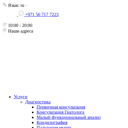
Skip
Язык:
ru
to
+971 56 717 7223
the
content
10:00 - 20:00
Наши адреса
Услуги
Диагностика
Первичная консультация
Консультация Гнатолога
Малый функциональный анализ
Кондилография
Пальпация мышц