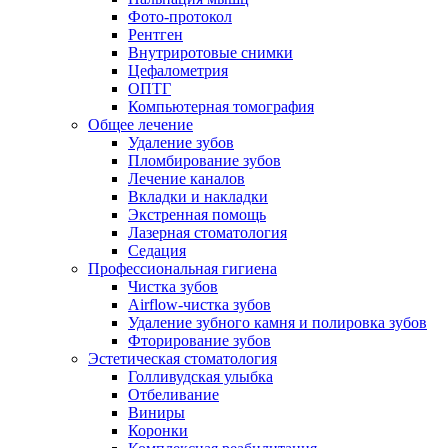
Фото-протокол
Рентген
Внутриротовые снимки
Цефалометрия
ОПТГ
Компьютерная томография
Общее лечение
Удаление зубов
Пломбирование зубов
Лечение каналов
Вкладки и накладки
Экстренная помощь
Лазерная стоматология
Седация
Профессиональная гигиена
Чистка зубов
Airflow-чистка зубов
Удаление зубного камня и полировка зубов
Фторирование зубов
Эстетическая стоматология
Голливудская улыбка
Отбеливание
Виниры
Коронки