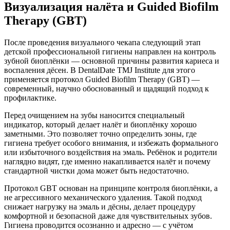
Визуализация налёта и Guided Biofilm
Therapy (GBT)
После проведения визуального чекапа следующий этап
детской профессиональной гигиены направлен на контроль
зубной биоплёнки — основной причины развития кариеса и
воспаления дёсен. В DentalDate TMJ Institute для этого
применяется протокол Guided Biofilm Therapy (GBT) —
современный, научно обоснованный и щадящий подход к
профилактике.
Перед очищением на зубы наносится специальный
индикатор, который делает налёт и биоплёнку хорошо
заметными. Это позволяет точно определить зоны, где
гигиена требует особого внимания, и избежать формального
или избыточного воздействия на эмаль. Ребёнок и родители
наглядно видят, где именно накапливается налёт и почему
стандартной чистки дома может быть недостаточно.
Протокол GBT основан на принципе контроля биоплёнки, а
не агрессивного механического удаления. Такой подход
снижает нагрузку на эмаль и дёсны, делает процедуру
комфортной и безопасной даже для чувствительных зубов.
Гигиена проводится осознанно и адресно — с учётом