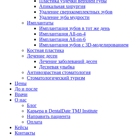
Пластика уздечки верхней губы
Апикальная хирургия
Удаление сверхкомплектных зубов
Удаление зуба мудрости
Имплантаты
Имплантация зубов в тот же день
Имплантация All-on-4
Имплантация All-on-6
Имплантация зубов с 3D-моделированием
Костная пластика
Лечение десен
Лечение заболеваний десен
Десневая улыбка
Антивозрастная стоматология
Стоматологический туризм
Цены
До и после
Врачи
О нас
Блог
Карьера в DentalDate TMJ Institute
Направить пациента
Оплата
Кейсы
Контакты