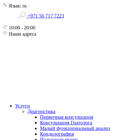
Skip
Язык:
ru
to
+971 56 717 7223
the
content
10:00 - 20:00
Наши адреса
Услуги
Диагностика
Первичная консультация
Консультация Гнатолога
Малый функциональный анализ
Кондилография
Пальпация мышц